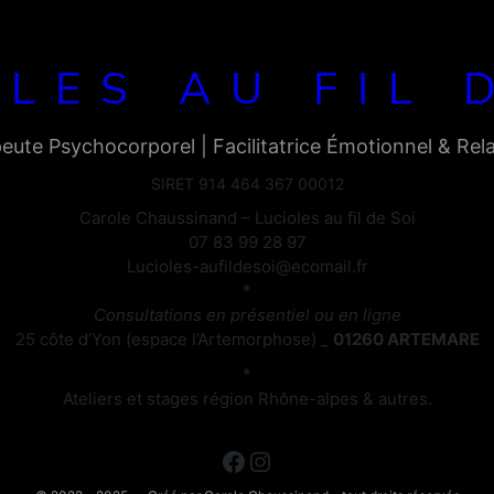
LES AU FIL 
eute Psychocorporel | Facilitatrice Émotionnel & Rela
SIRET 914 464 367 00012
Carole Chaussinand – Lucioles au fil de Soi
07 83 99 28 97
Lucioles-aufildesoi@ecomail.fr
*
Consultations en présentiel ou en ligne
25 côte d’Yon (espace l’Artemorphose) _
01260 ARTEMARE
*
Ateliers et stages région Rhône-alpes & autres.
Facebook
Instagram