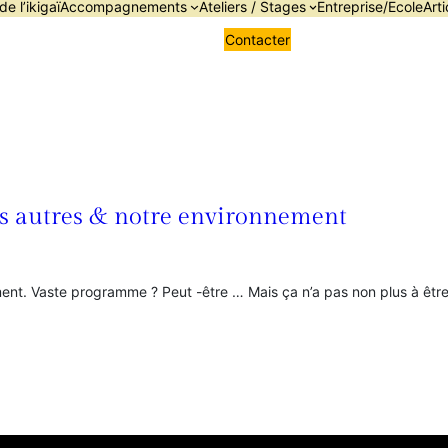
de l’ikigaï
Accompagnements
Ateliers / Stages
Entreprise/Ecole
Arti
Contacter
les autres & notre environnement
ement. Vaste programme ? Peut -être … Mais ça n’a pas non plus à être