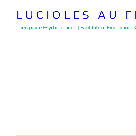
Skip
to
LUCIOLES AU F
content
Thérapeute Psychocorporel | Facilitatrice Émotionnel 