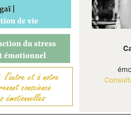
Ca
émo
Consult