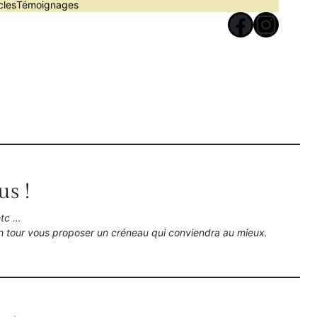
cles
Témoignages
Facebook
Instagram
s
us !
etc …
n tour vous proposer un créneau qui conviendra au mieux.