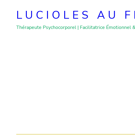
Skip
to
LUCIOLES AU F
content
Thérapeute Psychocorporel | Facilitatrice Émotionnel 