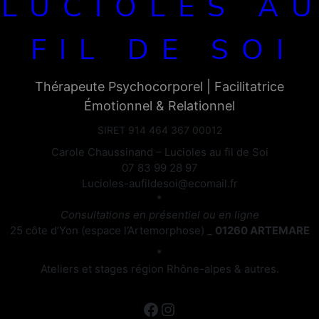
LUCIOLES A
FIL DE SOI
Thérapeute Psychocorporel | Facilitatrice
Émotionnel & Relationnel
SIRET 914 464 367 00012
Carole Chaussinand – Lucioles au fil de Soi
07 83 99 28 97
Lucioles-aufildesoi@ecomail.fr
*
Consultations en présentiel ou en ligne
25 côte d’Yon (espace l’Artemorphose) _
01260 ARTEMARE
*
Ateliers et stages région Rhône-alpes & autres.
Facebook
Instagram